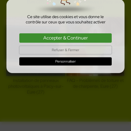
Eure (27)
et maison neuve à Pacy-sur-
Eure (27)
Ce site utilise des cookies et vous donne le
contrôle sur ceux que vous souhaitez activer
Accepter & Continuer
Refuser & Fermer
Personnaliser
Installation de panneaux
FAQ – Problèmes de toiture et
photovoltaïques à Pacy-sur-
de charpente, Eure (27)
Eure (27)