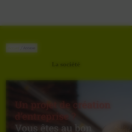
couverture et
de zinguerie.
/
Accueil
Annexe
La société