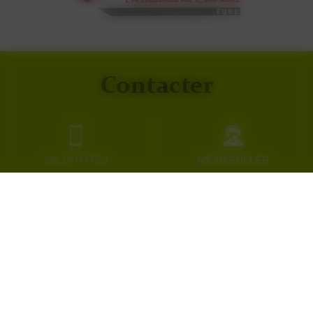
Contacter
Secteur d'activité
27120 Fains
06 34 17 17 59
ME RAPPELER
Du lundi au jeudi : 8H30 - 17H
Vendredi : 8H30 - 16H
Une question à poser ?
06 34 17 17 59