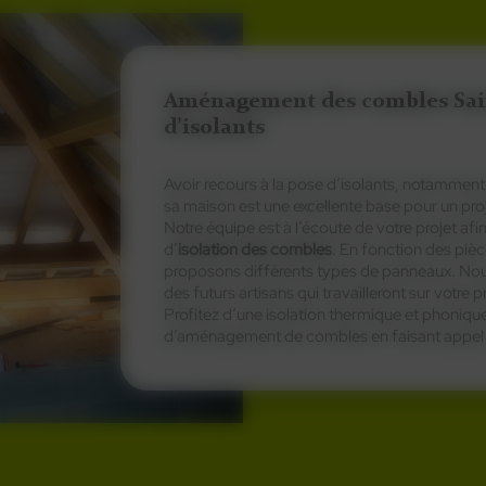
Aménagement des combles Sain
d’isolants
Avoir recours à la pose d’isolants, notamment
sa maison est une excellente base pour un p
Notre équipe est à l’écoute de votre projet afi
d’
isolation des combles
. En fonction des piè
proposons différents types de panneaux. Nous f
des futurs artisans qui travailleront sur votr
Profitez d’une isolation thermique et phoniqu
d’aménagement de combles en faisant appel 