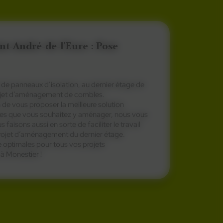
t-André-de-l'Eure : Pose
 de panneaux d’isolation, au dernier étage de
rojet d’aménagement de combles.
n de vous proposer la meilleure solution
ces que vous souhaitez y aménager, nous vous
aisons aussi en sorte de faciliter le travail
e projet d’aménagement du dernier étage.
e optimales pour tous vos projets
à Monestier !