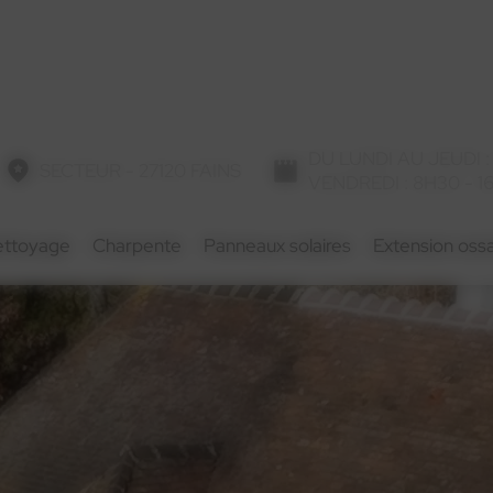
DU LUNDI AU JEUDI :
SECTEUR - 27120 FAINS
VENDREDI : 8H30 - 1
ettoyage
Charpente
Panneaux solaires
Extension ossa