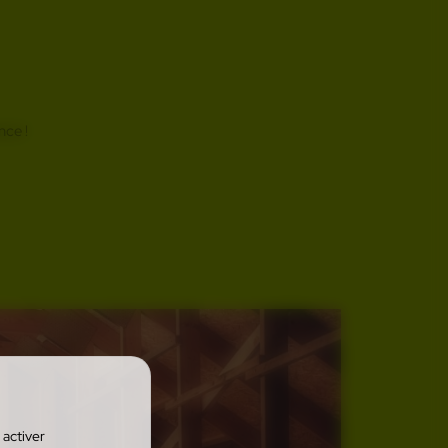
nce !
combles ?
 activer