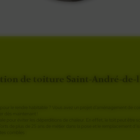
tion de toiture Saint-André-de-l
on pour le rendre habitable ? Vous avez un projet d’aménagement de co
er dès maintenant !
iale pour éviter les déperditions de chaleur. En effet, le toit peut être
Forts de plus de 25 ans de métier dans la pose et le remplacement d
 des combles :