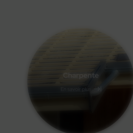
Couverture
Prenez contact avec Monestier
En savoir plus
pour mener à bien tous vos
travaux de couverture et de
zinguerie.