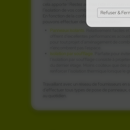
cela apporte ! Restez au frais l’été et conserve
l’isolation de vos combles par un professionne
Refuser & Fer
En fonction de la configuration du dernier éta
pouvons effectuer deux types d’isolation :
Panneaux isolants
. Relativement faciles et
offrent d’excellentes performances acoust
pour tout projet d’aménagement de combl
n’encombrent pas l’espace.
Isolation par soufflage
. Parfaite pour évite
l’isolation par soufflage consiste à projete
du dernier étage. Moins coûteux que des p
renforcer l’isolation thermique lorsque le 
Travaillant avec un réseau de fournisseurs en
d’effectuer tous types de pose de panneaux, o
au quotidien.