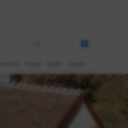
 8H30 - 17H
06 34 17 17 59
6H
ture bois
Annexe
Galerie
Contact