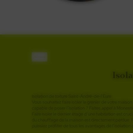
Accueil
Isola
Isolation de toiture Saint-André-de-l'Eure
Vous souhaitez faire isoler le grenier de votre mais
capable de poser l’isolation ? Faites appel à Monesti
Faire isoler le dernier étage d’une habitation est cruc
du chauffage de la maison est directement perdue. 
puissiez profiter de tous les avantages de l’isolation