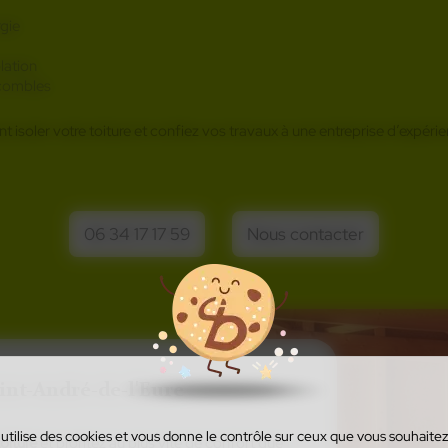
rgie
olation
 combles
 isoler votre toiture et confiez vos travaux à une entreprise d’expérie
herche d’un professionnel pour poser l’isolation de vos 
06 34 17 17 59
Nous contacter
aint-André-de-l'Eure
 utilise des cookies et vous donne le contrôle sur ceux que vous souhaitez
toiture
et profitez au plus vite de confort que