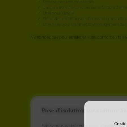
Des travaux vite rentabilisés
Jusqu’à 30% d’économie sur la facture d’éne
Une pose rapide
Des aides de l’État pour financer la pose d’is
Une base pour un projet d’aménagement de
N’attendez pas pour améliorer votre confort en faisant
À la rec
Pose d’isolation sous toiture S
Ce site
Faites-nous part de votre envie d’
isolation de 