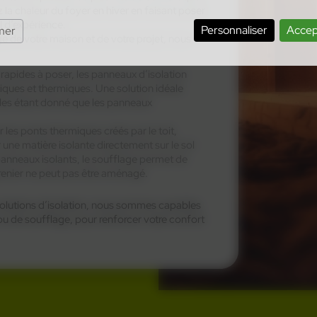
z la chaleur du foyer en hiver en faisant poser
l d’expérience.
Personnaliser
Accep
mer
ge de votre maison et de votre projet, nous
 rapides à poser, les panneaux d’isolation
iques et thermiques. Une solution idéale
es étant donné que les panneaux
r les ponts thermiques créés par le toit,
r une matière isolante directement sur le sol
anneaux isolants, le soufflage permet de
grenier ne peut pas être aménagé.
 solutions d’isolation, nous sommes capables
u de soufflage, pour renforcer votre confort