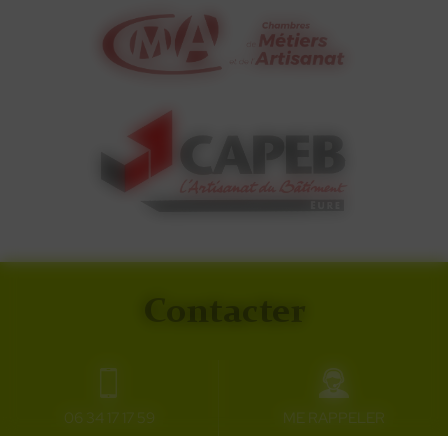
Contacter
Secteur d'activité
27120 Fains
06 34 17 17 59
ME RAPPELER