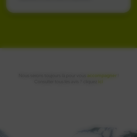
Nous serons toujours là pour vous
accompagner
!
Consulter tous les avis ? cliquez
ici