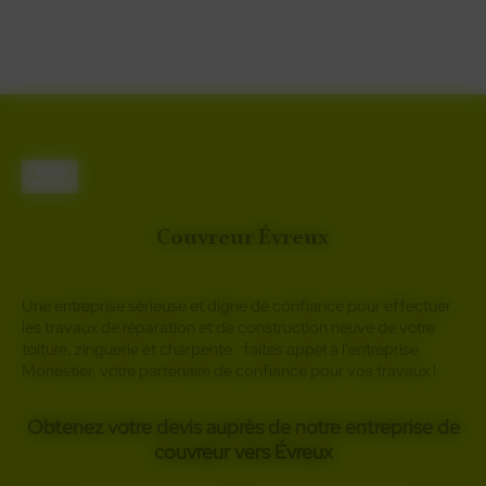
couverture et
de zinguerie.
Accueil
Couvreur Évreux
Une entreprise sérieuse et digne de confiance pour effectuer
les travaux de réparation et de construction neuve de votre
toiture, zinguerie et charpente : faites appel à l'entreprise
Monestier, votre partenaire de confiance pour vos travaux !
Obtenez votre devis auprès de notre entreprise de
couvreur vers Évreux