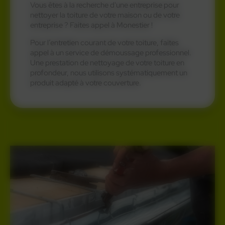
Vous êtes à la recherche d'une entreprise pour
nettoyer la toiture de votre maison ou de votre
entreprise ? Faites appel à Monestier !
Pour l’entretien courant de votre toiture, faites
appel à un service de démoussage professionnel.
Une prestation de nettoyage de votre toiture en
profondeur, nous utilisons systématiquement un
produit adapté à votre couverture.